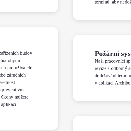
termínů, aby nedoš
Požární sy
zařízeních budov
ouhodobými
Naši pracovníci sp
tu pro uživatele
revize a odborný se
nebo záručních
dodržování termín
ovědnost
v aplikaci Archibu
 preventivní
é úkony můžete
 aplikaci