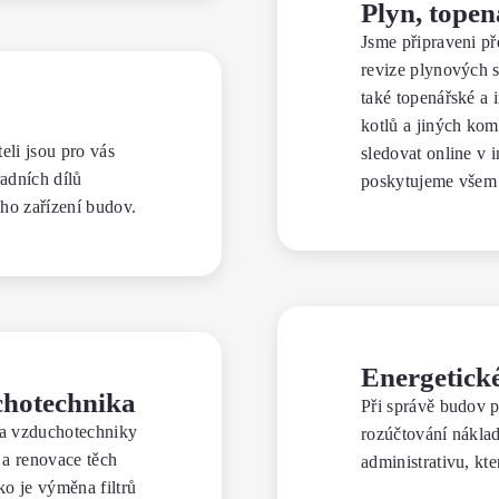
Plyn, topen
Jsme připraveni pře
revize plynových s
také topenářské a 
kotlů a jiných ko
li jsou pro vás
sledovat online v i
adních dílů
poskytujeme všem
ého zařízení budov.
Energetick
chotechnika
Při správě budov p
í a vzduchotechniky
rozúčtování nákla
 a renovace těch
administrativu, kte
ko je výměna filtrů