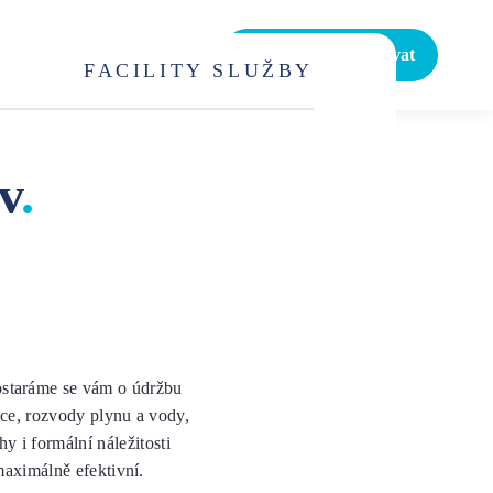
Pojďme spolupracovat
FACILITY SLUŽBY
v
.
Postaráme se vám o údržbu
ace, rozvody plynu a vody,
y i formální náležitosti
maximálně efektivní.