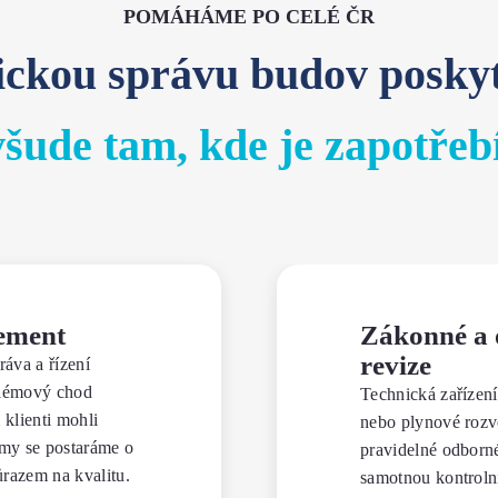
POMÁHÁME PO CELÉ ČR
ickou správu budov posky
všude tam, kde je zapotřeb
ement
Zákonné a 
revize
áva a řízení
blémový chod
Technická zařízení
 klienti mohli
nebo plynové rozvo
my se postaráme o
pravidelné odborn
důrazem na kvalitu.
samotnou kontrolní