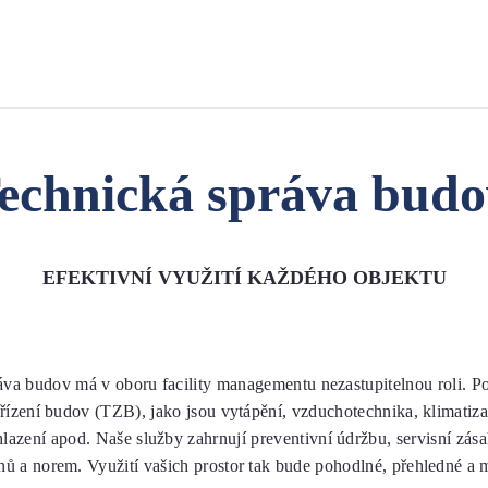
Y
KARIÉRA
O NÁS
BLOG
KONTAKTY
echnická správa budo
EFEKTIVNÍ VYUŽITÍ KAŽDÉHO OBJEKTU
áva budov má v oboru facility managementu nezastupitelnou roli. 
řízení budov (TZB), jako jsou vytápění, vzduchotechnika, klimatiz
lazení apod. Naše služby zahrnují preventivní údržbu, servisní zásah
nů a norem. Využití vašich prostor tak bude pohodlné, přehledné a 