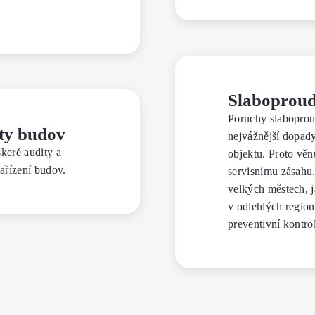
Slaboproud
Poruchy slaboprou
rty budov
nejvážnější dopad
škeré audity a
objektu. Proto vě
zařízení budov.
servisnímu zásahu.
velkých městech, j
v odlehlých region
preventivní kontrol