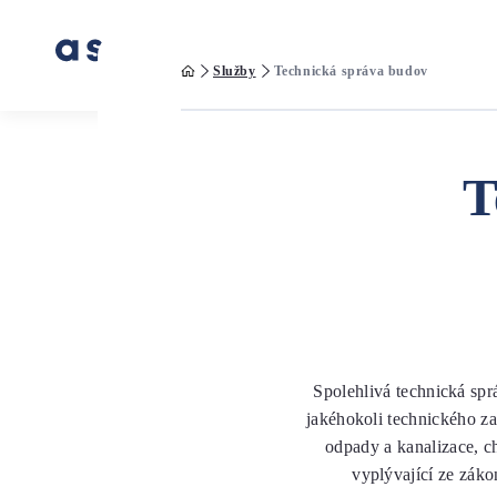
SLUŽB
Služby
Technická správa budov
T
Spolehlivá technická spr
jakéhokoli technického za
odpady a kanalizace, ch
vyplývající ze záko