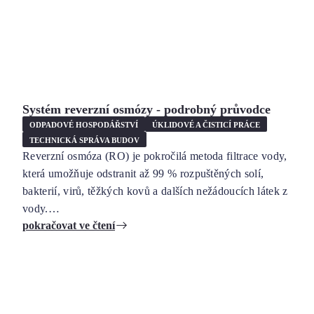
Systém reverzní osmózy - podrobný průvodce
ODPADOVÉ HOSPODÁŘSTVÍ
ÚKLIDOVÉ A ČISTICÍ PRÁCE
TECHNICKÁ SPRÁVA BUDOV
Reverzní osmóza (RO) je pokročilá metoda filtrace vody,
která umožňuje odstranit až 99 % rozpuštěných solí,
bakterií, virů, těžkých kovů a dalších nežádoucích látek z
vody.…
pokračovat ve čtení