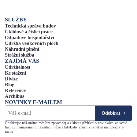
SLUŽBY
Technická správa budov
Úklidové a čisticí práce
Odpadové hospodářství
Údržba venkovních ploch
Náhradní plnění
Strážní služba
ZAJÍMÁ VÁS
Udržitelnost
Ke stažení
Divize
Blog
Reference
Archibus
NOVINKY E-MAILEM
Odebírat
Odebírejte náš online měsíční zpravodaj a získejte přehled o novinkách ve světě
facility managementu. Zasílání můžete kdykoliv zrušit kliknutím na odkaz v e-
mailu.