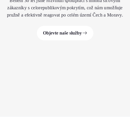
Během 30 let jsme rozvinuli spolupráci s mnoha síťovými
zákazníky s celorepublikovým pokrytím, což nám umožňuje
pružně a efektivně reagovat po celém území Čech a Moravy.
Objevte naše služby