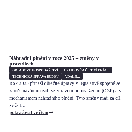
Náhradní plnění v roce 2025 – změny v
pravidlech
ODPADOVÉ HOSPODÁŘSTVÍ
ÚKLIDOVÉ A ČISTICÍ PRÁCE
TECHNICKÁ SPRÁVA BUDOV
A DALŠÍ...
Rok 2025 přináší důležité úpravy v legislativě spojené se
zaměstnáváním osob se zdravotním postižením (OZP) a s
mechanismem náhradního plnění. Tyto změny mají za cíl
zvýšit…
pokračovat ve čtení